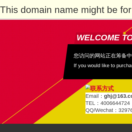
This domain name might be for
WELCOME T
您访问的网站正在筹备中
If you would like to purc
Email：
ghj@163.
TEL：4006644724
QQ/Wechat：3297